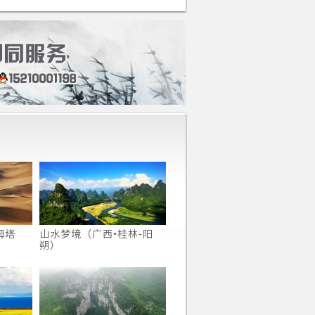
姆塔
山水梦境（广西•桂林-阳
朔）