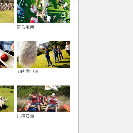
罗马炮架
团队微电影
扎筏泅渡