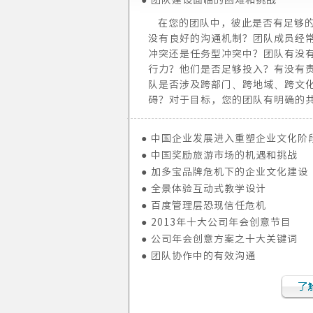
●
团队建设面临的困难和挑战
在您的团队中，彼此是否有足够
没有良好的沟通机制？团队成员经
冲突还是任务型冲突中？团队有没
行力？他们是否足够投入？有没有
队是否涉及跨部门、跨地域、跨文
碍？对于目标，您的团队有明确的
●
中国企业发展进入重塑企业文化阶
●
中国奖励旅游市场的机遇和挑战
●
加多宝品牌危机下的企业文化建设
●
全景体验互动式教学设计
●
百度管理层恐现信任危机
●
2013年十大公司年会创意节目
●
公司年会创意方案之十大关键词
●
团队协作中的有效沟通