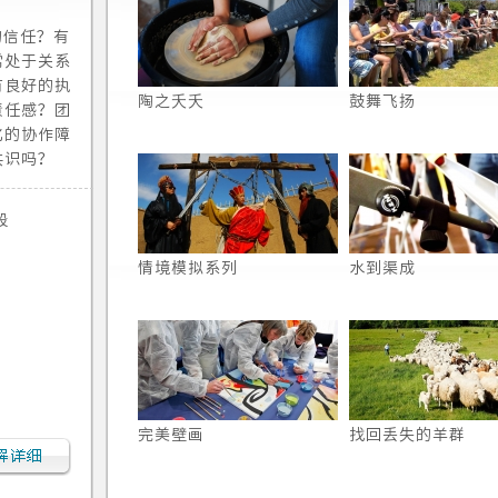
的信任？有
常处于关系
有良好的执
陶之夭夭
鼓舞飞扬
责任感？团
化的协作障
共识吗？
段
情境模拟系列
水到渠成
完美壁画
找回丢失的羊群