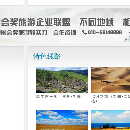
特色线路
原生态王国（贵州•凯里）
追风之旅（新疆•库
格）